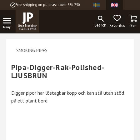
Free shipping on purchases over SEK 750
Menu
BA
FAVORITES
0
kr
SMOKING PIPES
Pipa-Digger-Rak-Polished-
LJUSBRUN
Digger pipor har löstagbar kopp och kan stå utan stöd
på ett plant bord