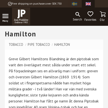
Free shipping on purchases over SEK 750
Menu
BA
FAVORITES
0
kr
Hamilton
TOBACCO
PIPE TOBACCO
HAMILTON
Greve Gilbert Hamiltons Blandning är den piptobak som
varit den överlägset mest sålda under snart ett sekel.
På förpackningen ses en allvarlig man i uniform: greven
och översten Gilbert Hamilton (1869 1914) Som
soldat ut i fingerspetsarna nådde han mycket höga
militära grader - i två länder! Han var vän med svenska
kungligheter, siste tyske kejsaren och andra kända
personer. Hamilton har fått ge namn åt denna Piptobak
som innehåller 40 gram Virigina-tobak och har en