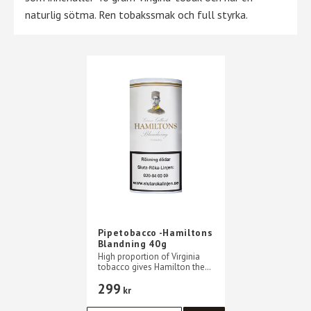
naturlig sötma. Ren tobakssmak och full styrka.
Pipetobacco -Hamiltons
Blandning 40g
High proportion of Virginia
tobacco gives Hamilton the
characteristic properties, pure
299
tobacco flavor with full
kr
strength and natural tobacco
sweetness