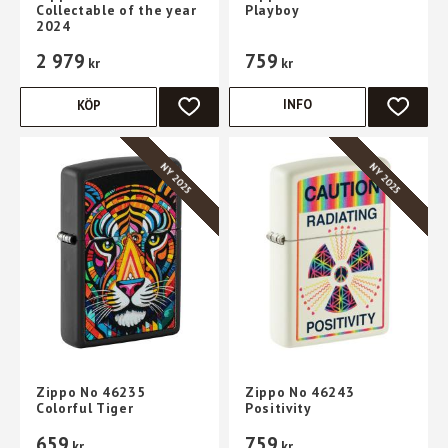
Collectable of the year
Playboy
2024
2 979
759
kr
kr
INFO
KÖP
LÄGG TILL I FAVORITER
LÄGG TI
NY 2025
NY 2025
Zippo No 46235
Zippo No 46243
Colorful Tiger
Positivity
659
759
kr
kr