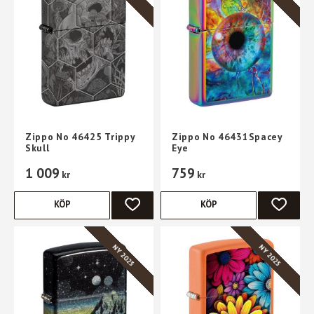
Zippo No 46425 Trippy
Zippo No 46431Spacey
Skull
Eye
1 009
759
kr
kr
KÖP
KÖP
LÄGG TILL I FAVORITER
LÄGG TI
NY 2025
NY 2025