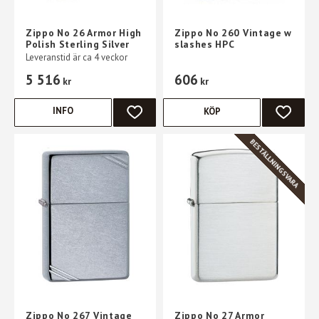
Zippo No 26 Armor High
Zippo No 260 Vintage w
Polish Sterling Silver
slashes HPC
Leveranstid är ca 4 veckor
5 516
606
kr
kr
INFO
KÖP
LÄGG TILL I FAVORITER
LÄGG TI
BESTÄLLNINGSVARA
Zippo No 267 Vintage
Zippo No 27 Armor