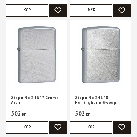
INFO
KÖP
LÄGG TILL I FAVORITER
LÄGG TI
Zippo No 24647 Crome
Zippo No 24648
Arch
Herringbone Sweep
502
502
kr
kr
KÖP
KÖP
LÄGG TILL I FAVORITER
LÄGG TI