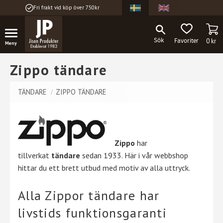
Fri frakt vid köp över 750kr
Meny
KU
FAVORITER
0
kr
Zippo tändare
TÄNDARE
ZIPPO TÄNDARE
Zippo
har
tillverkat
tändare
sedan 1933. Här i vår webbshop
hittar du ett brett utbud med motiv av alla uttryck.
Alla Zippor tändare har
livstids funktionsgaranti