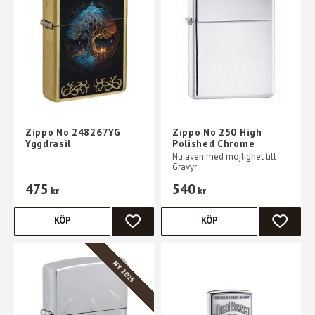
Zippo No 248267YG
Zippo No 250 High
Yggdrasil
Polished Chrome
Nu även med möjlighet till
Gravyr
475
540
kr
kr
KÖP
KÖP
LÄGG TILL I FAVORITER
LÄGG TI
NY 2025