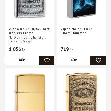
Zippo No 250JD427 Jack
Zippo No 250TH25
Daniels Crome
Thors Hammer
Nu även med möjlighet till
personlig Gravyr
1 056
719
kr
kr
KÖP
KÖP
LÄGG TILL I FAVORITER
LÄGG TI