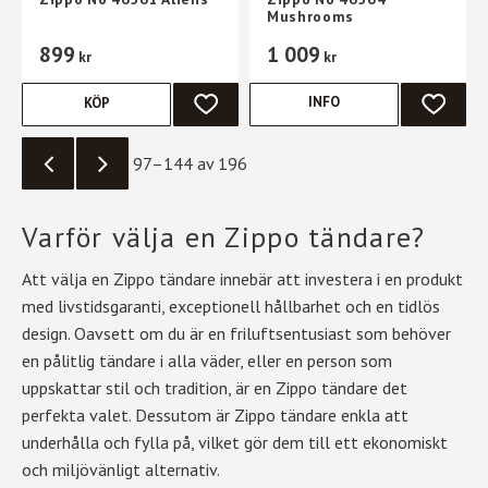
Mushrooms
899
1 009
kr
kr
INFO
KÖP
LÄGG TILL I FAVORITER
LÄGG TI
97–
144
av
196
Varför välja en Zippo tändare?
Att välja en Zippo tändare innebär att investera i en produkt
med livstidsgaranti, exceptionell hållbarhet och en tidlös
design. Oavsett om du är en friluftsentusiast som behöver
en pålitlig tändare i alla väder, eller en person som
uppskattar stil och tradition, är en Zippo tändare det
perfekta valet. Dessutom är Zippo tändare enkla att
underhålla och fylla på, vilket gör dem till ett ekonomiskt
och miljövänligt alternativ.