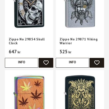
Zippo No 29854 Skull
Zippo No 29871 Viking
Clock
Warrior
647
525
kr
kr
INFO
INFO
LÄGG TILL I FAVORITER
LÄGG TI