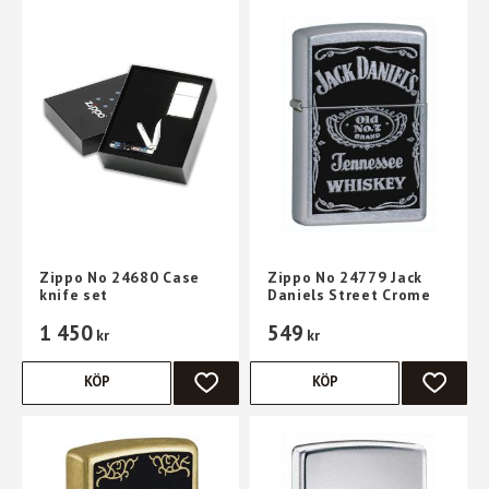
Zippo No 24680 Case
Zippo No 24779 Jack
knife set
Daniels Street Crome
1 450
549
kr
kr
KÖP
KÖP
LÄGG TILL I FAVORITER
LÄGG TI