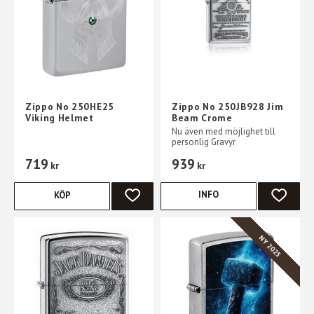
Zippo No 250HE25
Zippo No 250JB928 Jim
Viking Helmet
Beam Crome
Nu även med möjlighet till
personlig Gravyr
719
939
kr
kr
INFO
KÖP
LÄGG TILL I FAVORITER
LÄGG TI
NY 2025