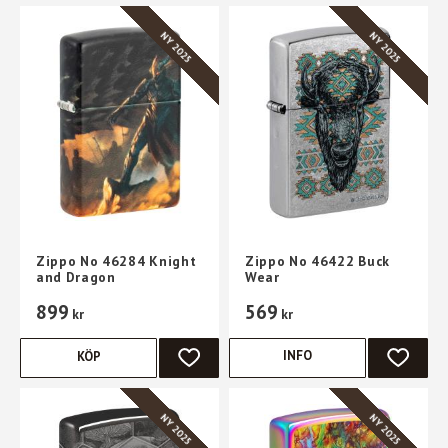
NY 2025
NY 2025
Zippo No 46284 Knight
Zippo No 46422 Buck
and Dragon
Wear
899
569
kr
kr
INFO
KÖP
LÄGG TILL I FAVORITER
LÄGG TI
NY 2025
NY 2025