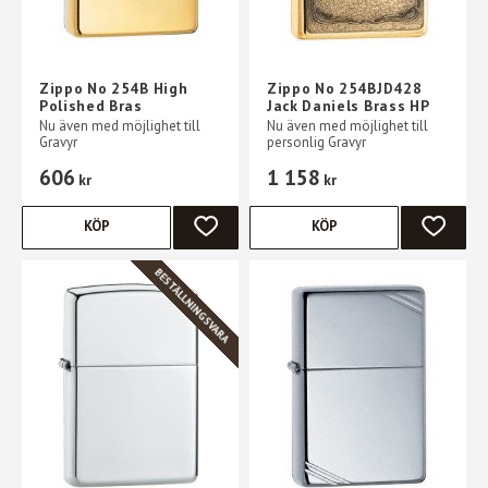
Zippo No 254B High
Zippo No 254BJD428
Polished Bras
Jack Daniels Brass HP
Nu även med möjlighet till
Nu även med möjlighet till
Gravyr
personlig Gravyr
606
1 158
kr
kr
KÖP
KÖP
LÄGG TILL I FAVORITER
LÄGG TI
BESTÄLLNINGSVARA