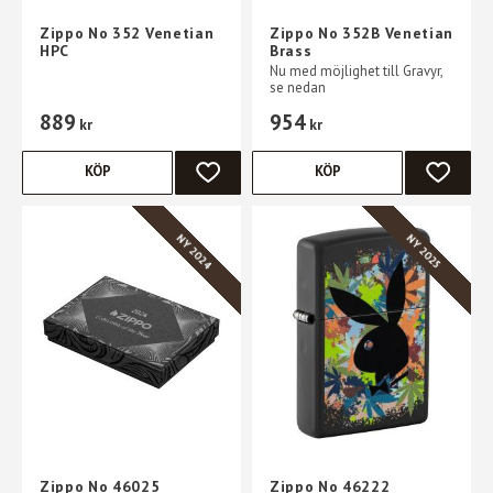
Zippo No 352 Venetian
Zippo No 352B Venetian
HPC
Brass
Nu med möjlighet till Gravyr,
se nedan
889
954
kr
kr
KÖP
KÖP
LÄGG TILL I FAVORITER
LÄGG TI
NY 2024
NY 2025
Zippo No 46025
Zippo No 46222