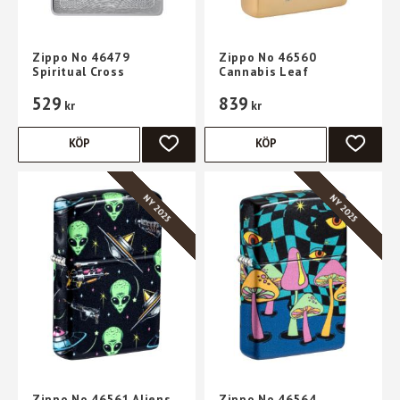
Zippo No 46479
Zippo No 46560
Spiritual Cross
Cannabis Leaf
529
839
kr
kr
KÖP
KÖP
LÄGG TILL I FAVORITER
LÄGG TI
NY 2025
NY 2025
Zippo No 46561 Aliens
Zippo No 46564