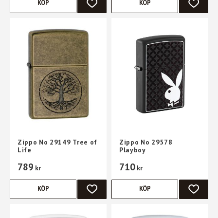
KÖP
KÖP
LÄGG TILL I FAVORITER
LÄGG TI
Zippo No 29149 Tree of
Zippo No 29578
Life
Playboy
789
710
kr
kr
KÖP
KÖP
LÄGG TILL I FAVORITER
LÄGG TI