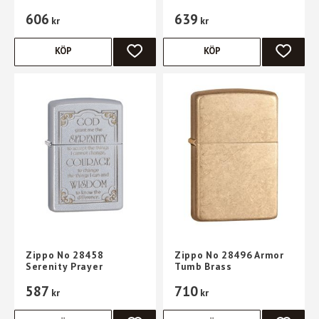
606
639
kr
kr
KÖP
KÖP
LÄGG TILL I FAVORITER
LÄGG TI
Zippo No 28458
Zippo No 28496 Armor
Serenity Prayer
Tumb Brass
587
710
kr
kr