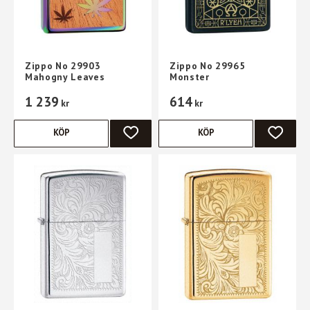
Zippo No 29903
Zippo No 29965
Mahogny Leaves
Monster
1 239
614
kr
kr
KÖP
KÖP
LÄGG TILL I FAVORITER
LÄGG TI