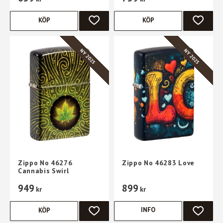
KÖP
KÖP
LÄGG TILL I FAVORITER
LÄGG TI
NY 2025
NY 2025
Zippo No 46276
Zippo No 46283 Love
Cannabis Swirl
949
899
kr
kr
INFO
KÖP
LÄGG TILL I FAVORITER
LÄGG TI