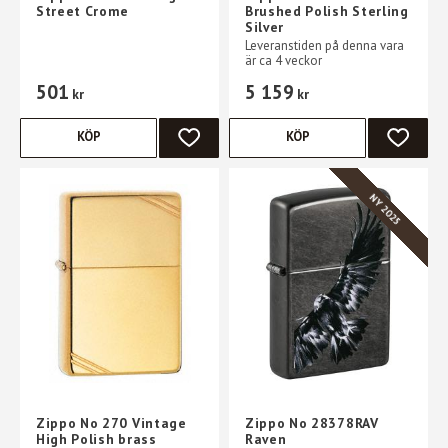
Street Crome
Brushed Polish Sterling
Silver
Leveranstiden på denna vara
är ca 4 veckor
501
5 159
kr
kr
KÖP
KÖP
LÄGG TILL I FAVORITER
LÄGG TI
NY 2025
Zippo No 270 Vintage
Zippo No 28378RAV
High Polish brass
Raven