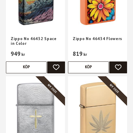
Zippo No 46432 Space
Zippo No 46434 Flowers
in Color
949
819
kr
kr
KÖP
KÖP
LÄGG TILL I FAVORITER
LÄGG TI
NY 2025
NY 2025