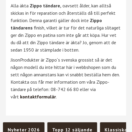
Alla äkta
Zippo tändare,
oavsett ålder, kan alltså
skickas in för reparation och återställs då till perfekt
funktion. Denna garanti gäller dock inte
Zippo
tändarens
finish, vilket är tur för det naturliga slitaget
ger din Zippo en patina som inte går att köpa. Hur vet
du då att din Zippo tändare är äkta? Jo, genom att de
sedan 1950 är stämplade i botten.
JisonProdukter är Zippo´s svenska grossist så är det
någon modell du inte hittar här i webbshopen som du
sett någon annanstans kan vi snabbt beställa hem den.
Kontakta oss får mer information om våra Zippo-
tändare på telefon: 08-742 66 80 eller via
vårt
kontaktformulär
.
Nyheter 2026
Topp 12 säljande
Klassiska