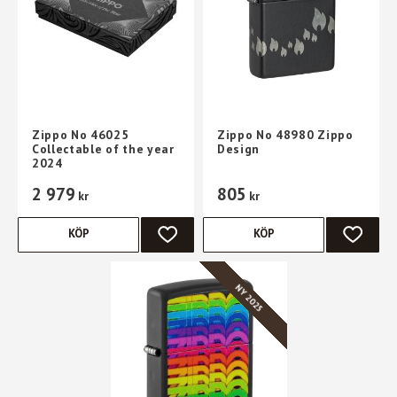
Zippo No 46025
Zippo No 48980 Zippo
Collectable of the year
Design
2024
2 979
805
kr
kr
KÖP
KÖP
LÄGG TILL I FAVORITER
LÄGG TI
NY 2025