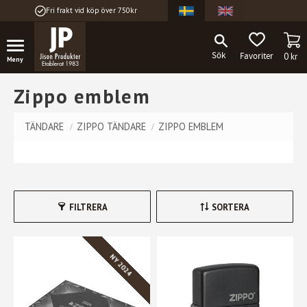
Fri frakt vid köp över 750kr
Meny
KU
FAVORITER
0
kr
Zippo emblem
TÄNDARE
ZIPPO TÄNDARE
ZIPPO EMBLEM
FILTRERA
SORTERA
NY 2024