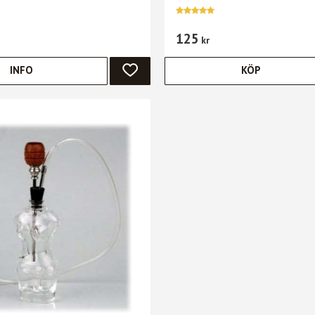
125
kr
INFO
KÖP
ER
LÄGG TILL I FAVORITER