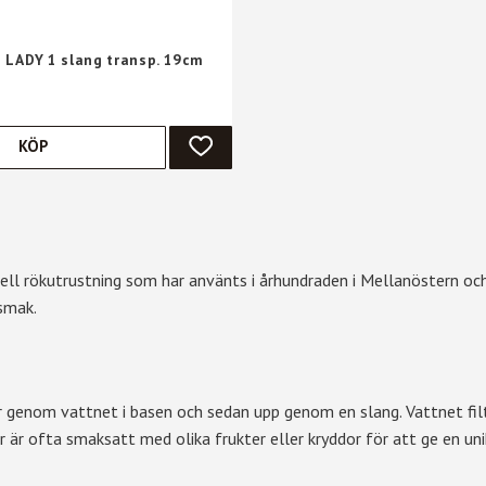
 LADY 1 slang transp. 19cm
KÖP
ER
LÄGG TILL I FAVORITER
onell rökutrustning som har använts i århundraden i Mellanöstern och
 smak.
 genom vattnet i basen och sedan upp genom en slang. Vattnet filt
or är ofta smaksatt med olika frukter eller kryddor för att ge en un