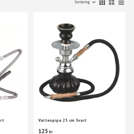
Välj
rt
Vattenpipa 25 cm Svart
125
kr