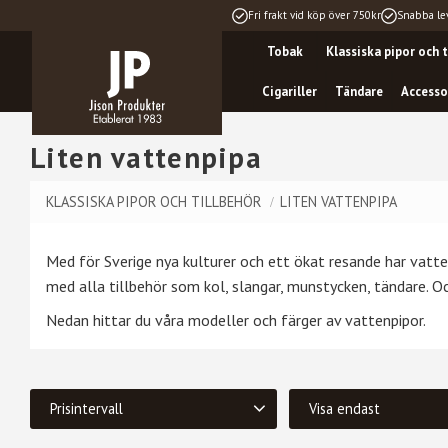
Fri frakt vid köp över 750kr
Snabba le
Tobak
Klassiska pipor och t
Cigariller
Tändare
Accesso
Liten vattenpipa
KLASSISKA PIPOR OCH TILLBEHÖR
LITEN VATTENPIPA
Med för Sverige nya kulturer och ett ökat resande har vatten
med alla tillbehör som kol, slangar, munstycken, tändare. O
Nedan hittar du våra modeller och färger av vattenpipor.
Prisintervall
Visa endast
125
199
Finns i lager
6