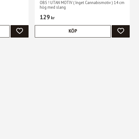
OBS ! UTAN MOTIV ( Inget Cannabismotiv ) 14 cm
hög med slang
129
kr
KÖP
LÄGG TILL I FAVORITER
LÄGG TIL