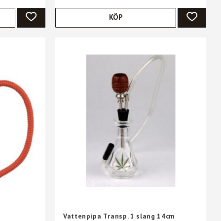
KÖP
LÄGG TILL I FAVORITER
LÄGG TIL
Vattenpipa Transp. 1 slang 14cm