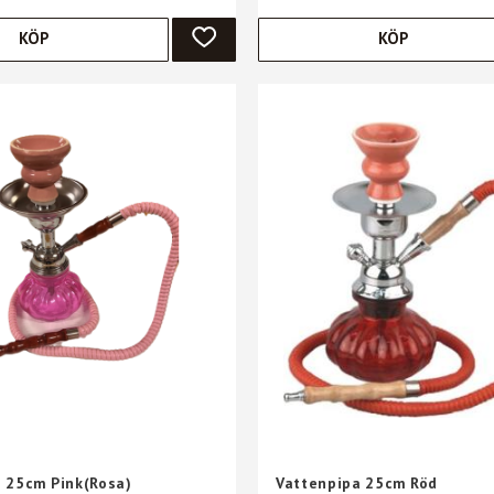
KÖP
KÖP
ER
LÄGG TILL I FAVORITER
 25cm Pink(Rosa)
Vattenpipa 25cm Röd