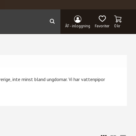
KUNDVAG
FAVORITER
ÅF - inloggning
0
kr
verige, inte minst bland ungdomar. Vi har vattenpipor
Välj sortering