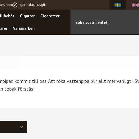
veranser
Ingen fakturaavgift
illbehör
Cigarrer
Cigaretter
arer
Varumärken
pipan kommit till oss. Att röka vattenpipa blir allt mer vanligt i S
ch tobak förstås!