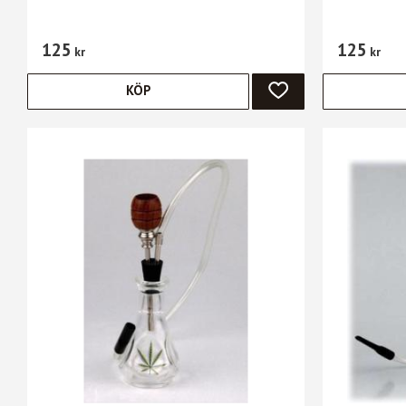
125
125
kr
kr
KÖP
LÄGG TILL I FAVORIT