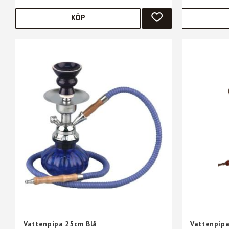
KÖP
LÄGG TILL I FAVORIT
Vattenpipa 25cm Blå
Vattenpipa