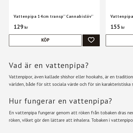
Vattenpipa 14cm transp'' Cannabislöv''
Vattenpipa
129
155
kr
kr
KÖP
LÄGG TILL I FAVORIT
Vad är en vattenpipa?
Vattenpipor, även kallade shishor eller hookahs, är en traditi
världen, både för sitt sociala värde och för sin karakteristiska
Hur fungerar en vattenpipa?
En vattenpipa fungerar genom att röken från tobaken dras ner
röken, vilket gör den lättare att inhalera. Tobaken i vattenpip