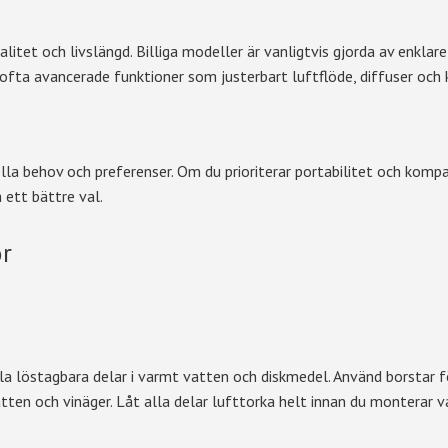
itet och livslängd. Billiga modeller är vanligtvis gjorda av enklare
 ofta avancerade funktioner som justerbart luftflöde, diffuser och
lla behov och preferenser. Om du prioriterar portabilitet och kompak
 ett bättre val.
or
a löstagbara delar i varmt vatten och diskmedel. Använd borstar fö
atten och vinäger. Låt alla delar lufttorka helt innan du monterar