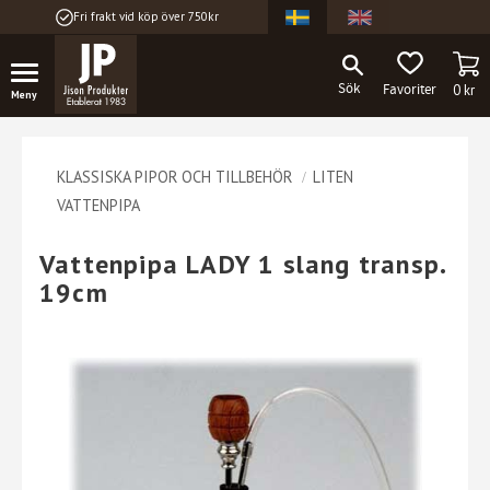
Fri frakt vid köp över 750kr
Meny
KU
FAVORITER
0
kr
KLASSISKA PIPOR OCH TILLBEHÖR
LITEN
VATTENPIPA
Vattenpipa LADY 1 slang transp.
19cm