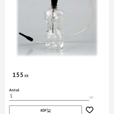
155
KR
Antal
st
Lägg till i favori
KÖP