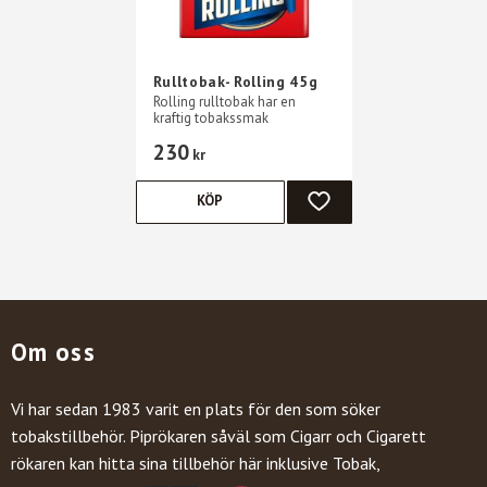
Rulltobak- Rolling 45g
Rolling rulltobak har en
kraftig tobakssmak
230
kr
KÖP
LÄGG TILL I FAVORITER
Om oss
Vi har sedan 1983 varit en plats för den som söker
tobakstillbehör. Piprökaren såväl som Cigarr och Cigarett
rökaren kan hitta sina tillbehör här inklusive Tobak,