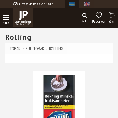
Fri frakt vid köp över 750kr
Meny
KU
FAVORITER
0
kr
Rolling
TOBAK
RULLTOBAK
ROLLING