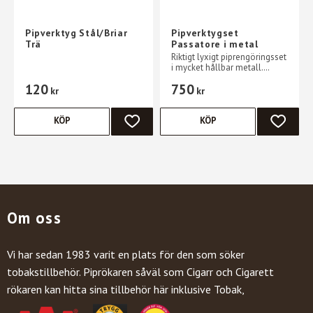
Pipverktyg Stål/Briar
Pipverktygset
Trä
Passatore i metal
​Riktigt lyxigt piprengöringsset
i mycket hållbar metall.
innehåller 7 delar allt
120
750
förpackat i presentask
kr
kr
KÖP
KÖP
LÄGG TILL I FAVORITER
LÄGG TI
Om oss
Vi har sedan 1983 varit en plats för den som söker
tobakstillbehör. Piprökaren såväl som Cigarr och Cigarett
rökaren kan hitta sina tillbehör här inklusive Tobak,