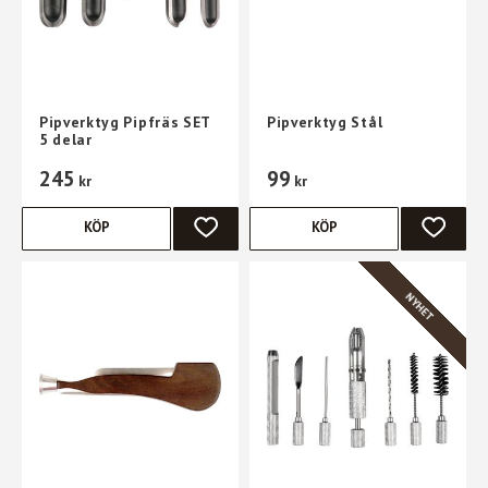
Pipverktyg Pipfräs SET
Pipverktyg Stål
5 delar
245
99
kr
kr
KÖP
KÖP
LÄGG TILL I FAVORITER
LÄGG TI
NYHET