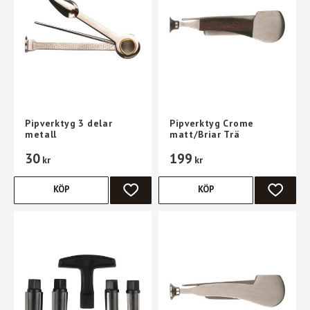
Pipverktyg 3 delar
Pipverktyg Crome
metall
matt/Briar Trä
30
199
kr
kr
KÖP
KÖP
LÄGG TILL I FAVORITER
LÄGG TI