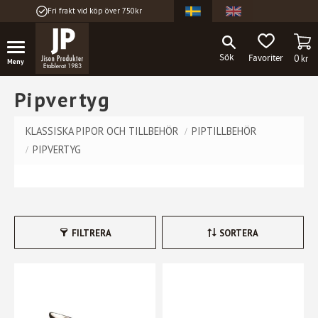
Fri frakt vid köp över 750kr
Meny
KU
FAVORITER
0
kr
Pipvertyg
KLASSISKA PIPOR OCH TILLBEHÖR
PIPTILLBEHÖR
PIPVERTYG
FILTRERA
SORTERA