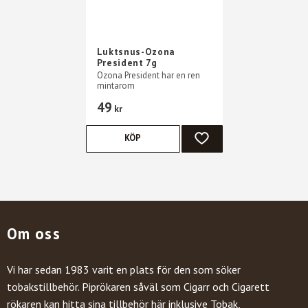
Luktsnus-Ozona
President 7g
Ozona President har en ren
mintarom
49
kr
KÖP
LÄGG TILL I FAVORITER
Om oss
Vi har sedan 1983 varit en plats för den som söker
tobakstillbehör. Piprökaren såväl som Cigarr och Cigarett
rökaren kan hitta sina tillbehör här inklusive Tobak,