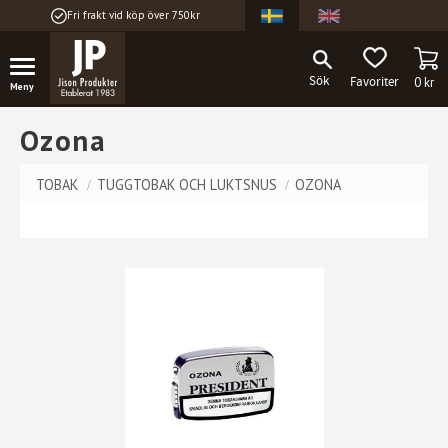
Fri frakt vid köp över 750kr
Meny
KU
FAVORITER
0
kr
Ozona
TOBAK
TUGGTOBAK OCH LUKTSNUS
OZONA