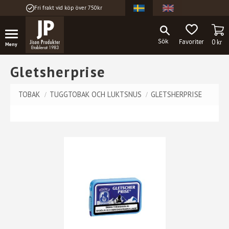
Fri frakt vid köp över 750kr
Meny
KU
FAVORITER
0
kr
Gletsherprise
TOBAK
TUGGTOBAK OCH LUKTSNUS
GLETSHERPRISE