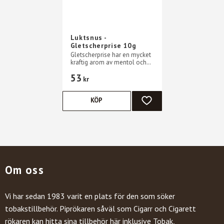
Luktsnus -
Gletscherprise 10g
Gletscherprise har en mycket
kraftig arom av mentol och
mint
53
kr
KÖP
LÄGG TILL I FAVORITER
Om oss
Vi har sedan 1983 varit en plats för den som söker
tobakstillbehör. Piprökaren såväl som Cigarr och Cigarett
rökaren kan hitta sina tillbehör här inklusive Tobak,