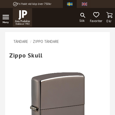
Fri frakt vid köp över 750kr
Meny
KU
FAVORITER
0
kr
TÄNDARE
ZIPPO TÄNDARE
Zippo Skull