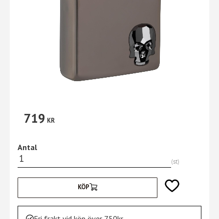
719
KR
Antal
st
Lägg till i favori
KÖP
Fri frakt vid köp över 750kr