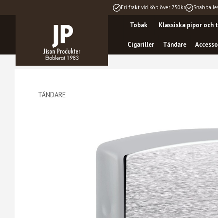
Fri frakt vid köp över 750kr
Snabba le
Tobak
Klassiska pipor och t
Cigariller
Tändare
Accesso
TÄNDARE