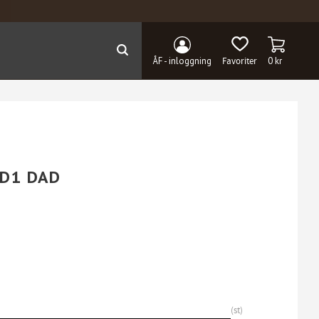
KUNDVAG
FAVORITER
ÅF - inloggning
0
kr
AD1 DAD
st