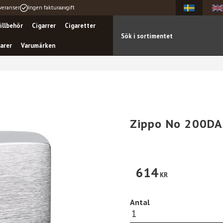
veranser
Ingen fakturaavgift
illbehör
Cigarrer
Cigaretter
arer
Varumärken
Zippo No 200D
614
KR
Antal