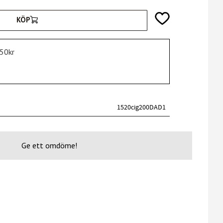
Lägg till i favoriter
KÖP
750kr
1520cig200DAD1
Ge ett omdöme!