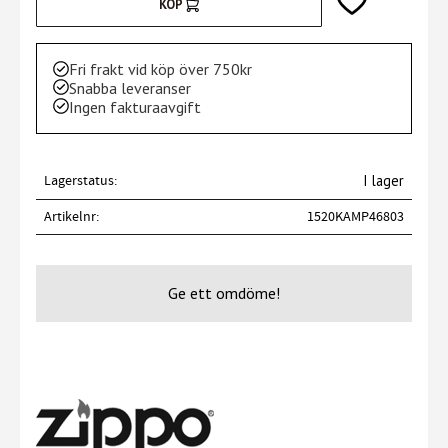
Lägg till i favori
KÖP
Fri frakt vid köp över 750kr
Snabba leveranser
Ingen fakturaavgift
Lagerstatus
I lager
Artikelnr
1520KAMP46803
Ge ett omdöme!