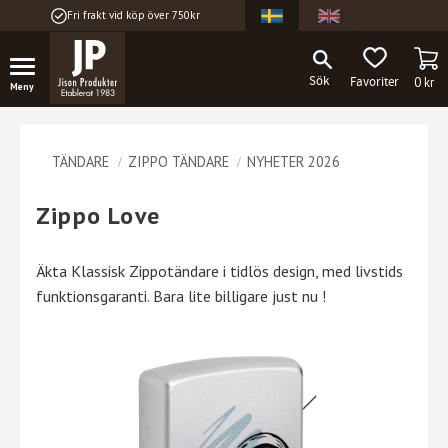
Fri frakt vid köp över 750kr
Meny
KU
FAVORITER
0
kr
TÄNDARE
ZIPPO TÄNDARE
NYHETER 2026
Zippo Love
Äkta Klassisk Zippotändare i tidlös design, med livstids
funktionsgaranti. Bara lite billigare just nu !