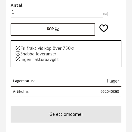
Antal
st
Lägg till i favori
KÖP
Fri frakt vid köp över 750kr
Snabba leveranser
Ingen fakturaavgift
Lagerstatus
I lager
Artikelnr
962040363
Ge ett omdöme!