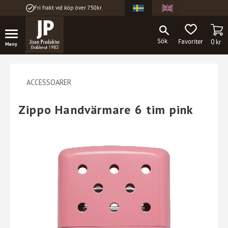
Fri frakt vid köp över 750kr
Meny
KU
FAVORITER
0
kr
ACCESSOARER
Zippo Handvärmare 6 tim pink