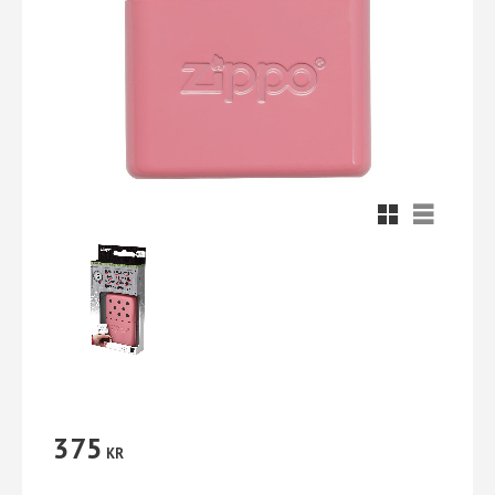
Rutnätsvy
Listvy
375
KR