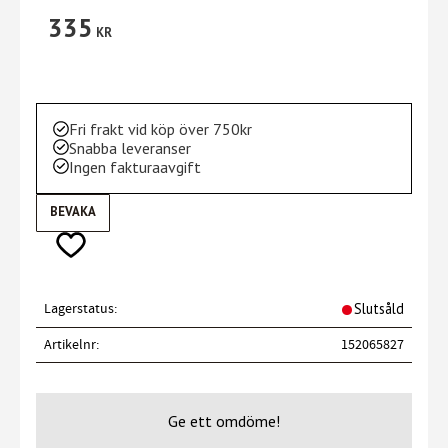
335
KR
Fri frakt vid köp över 750kr
Snabba leveranser
Ingen fakturaavgift
BEVAKA
Lägg till i favoriter
Lagerstatus
Slutsåld
Artikelnr
152065827
Ge ett omdöme!