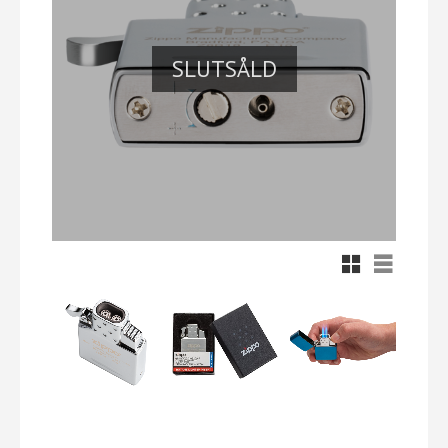
SLUTSÅLD
Rutnätsvy
Listvy