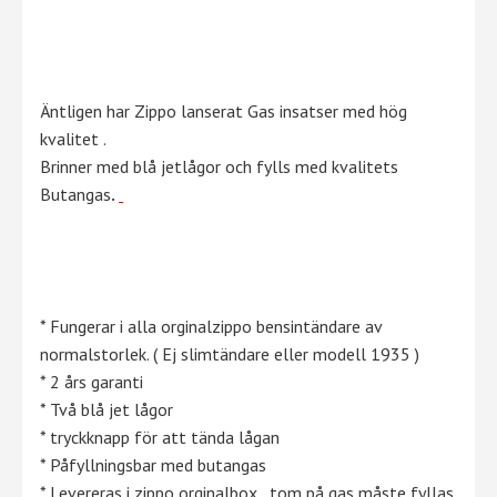
Äntligen har Zippo lanserat Gas insatser med hög
kvalitet .
Brinner med blå jetlågor och fylls med kvalitets
Butangas
.
* Fungerar i alla orginalzippo bensintändare av
normalstorlek. ( Ej slimtändare eller modell 1935 )
* 2 års garanti
* Två blå jet lågor
* tryckknapp för att tända lågan
* Påfyllningsbar med butangas
* Levereras i zippo orginalbox , tom på gas måste fyllas