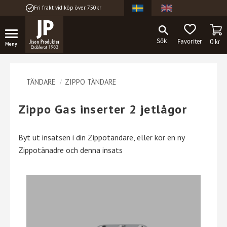
Fri frakt vid köp över 750kr
Meny
KU
FAVORITER
0
kr
TÄNDARE
ZIPPO TÄNDARE
Zippo Gas inserter 2 jetlågor
Byt ut insatsen i din Zippotändare, eller kör en ny
Zippotänadre och denna insats