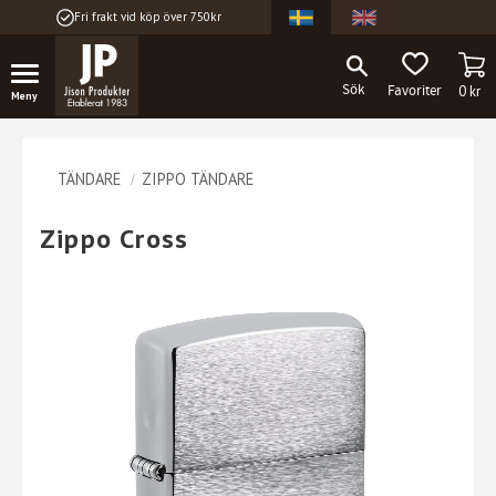
Fri frakt vid köp över 750kr
Meny
KU
FAVORITER
0
kr
TÄNDARE
ZIPPO TÄNDARE
Zippo Cross