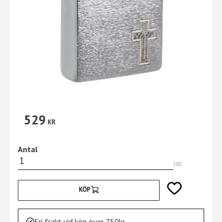
529
KR
Antal
st
Lägg till i favori
KÖP
Fri frakt vid köp över 750kr