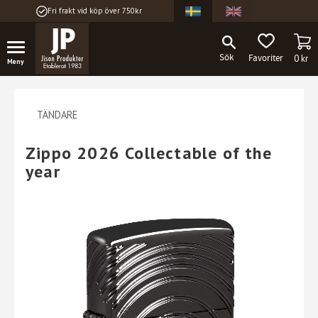
Fri frakt vid köp över 750kr
Meny
KU
FAVORITER
0
kr
TÄNDARE
Zippo 2026 Collectable of the
year