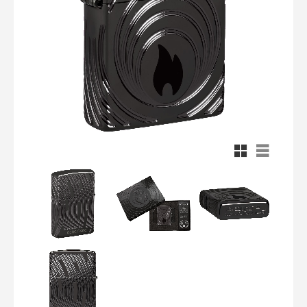
Rutnätsvy
Listvy