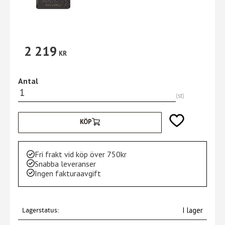
2 219
KR
Antal
st
Lägg till i favori
KÖP
Fri frakt vid köp över 750kr
Snabba leveranser
Ingen fakturaavgift
Lagerstatus
I lager