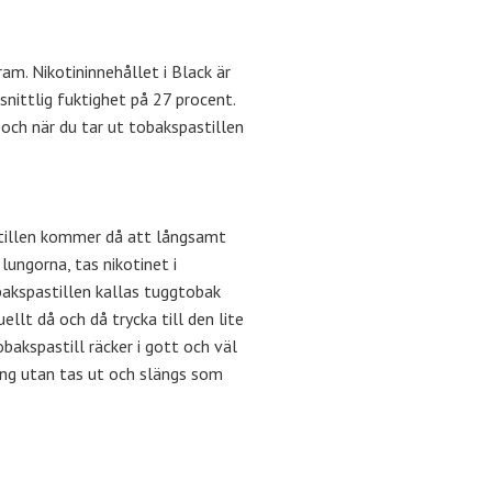
am. Nikotininnehållet i Black är
nittlig fuktighet på 27 procent.
 och när du tar ut tobakspastillen
stillen kommer då att långsamt
lungorna, tas nikotinet i
akspastillen kallas tuggtobak
lt då och då trycka till den lite
bakspastill räcker i gott och väl
ing utan tas ut och slängs som