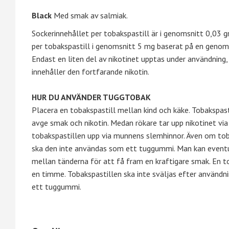
Black
Med smak av salmiak.
Sockerinnehållet per tobakspastill är i genomsnitt 0,03 gr
per tobakspastill i genomsnitt 5 mg baserat på en genoms
Endast en liten del av nikotinet upptas under användning,
innehåller den fortfarande nikotin.
HUR DU ANVÄNDER TUGGTOBAK
Placera en tobakspastill mellan kind och käke. Tobakspa
avge smak och nikotin. Medan rökare tar upp nikotinet via 
tobakspastillen upp via munnens slemhinnor. Även om tob
ska den inte användas som ett tuggummi. Man kan eventuel
mellan tänderna för att få fram en kraftigare smak. En to
en timme. Tobakspastillen ska inte sväljas efter användn
ett tuggummi.