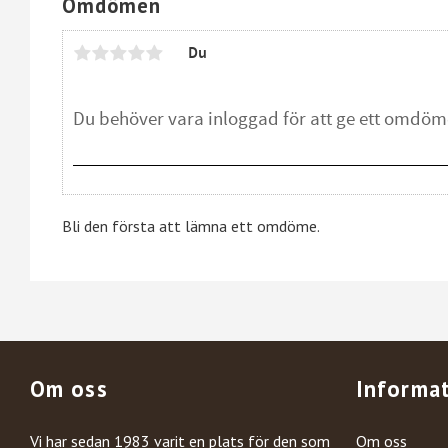
Omdömen
Du
Bli den första att lämna ett omdöme.
Om oss
Informa
Vi har sedan 1983 varit en plats för den som
Om oss