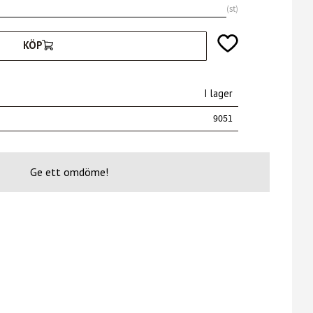
st
Lägg till i favoriter
KÖP
I lager
9051
Ge ett omdöme!