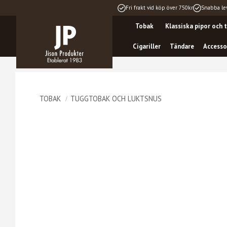
Fri frakt vid köp över 750kr
Snabba le
Tobak
Klassiska pipor och t
Cigariller
Tändare
Accesso
TOBAK
TUGGTOBAK OCH LUKTSNUS