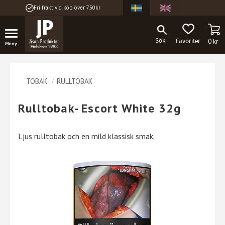
Fri frakt vid köp över 750kr
Meny
KU
FAVORITER
0
kr
TOBAK
RULLTOBAK
Rulltobak- Escort White 32g
Ljus rulltobak och en mild klassisk smak.