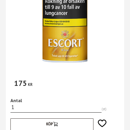
175
KR
Antal
st
Lägg till i favori
KÖP