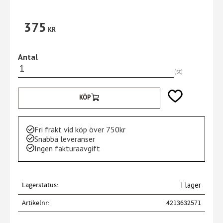
375
KR
Antal
st
Lägg till i favori
KÖP
Fri frakt vid köp över 750kr
Snabba leveranser
Ingen fakturaavgift
Lagerstatus
I lager
Artikelnr
4213632571