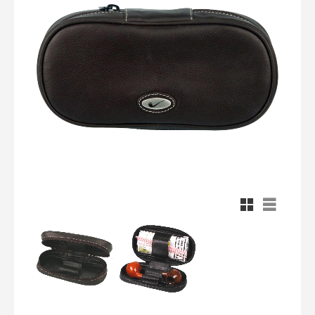
Rutnätsvy
Listvy