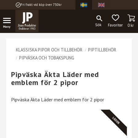
Fri frakt vid köp över 750kr
Meny
KU
FAVORITER
0
kr
KLASSISKA PIPOR OCH TILLBEHÖR
PIPTILLBEHÖR
PIPVÄSKA OCH TOBAKSPUNG
Pipväska Äkta Läder med
emblem för 2 pipor
Pipväska Äkta Läder med emblem för 2 pipor
LÄDER