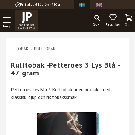
Fri frakt vid köp över 750kr
Meny
KU
FAVORITER
0
kr
TOBAK
RULLTOBAK
Rulltobak -Petteroes 3 Lys Blå -
47 gram
Petteröes Lys Blå 3 Rulltobak är en produkt med
klassisk, djup och rik tobakssmak.