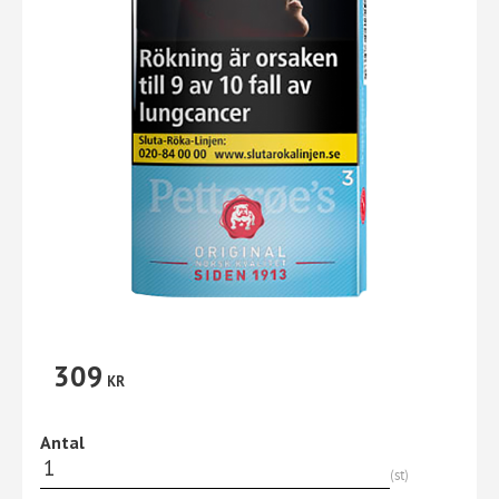
309
KR
Antal
st