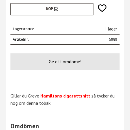
Lägg till i favori
KÖP
Lagerstatus
I lager
Artikelnr
5989
Ge ett omdöme!
Gillar du Greve
Hamiltons cigarettsnitt
så tycker du
nog om denna tobak.
Omdömen