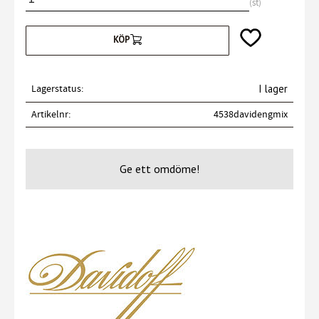
st
Lägg till i favori
KÖP
Lagerstatus
I lager
Artikelnr
4538davidengmix
Ge ett omdöme!