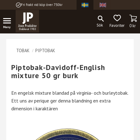
Fri frakt vid köp över 750kr
Meny
KU
FAVORITER
0
kr
TOBAK
PIPTOBAK
Piptobak-Davidoff-English
mixture 50 gr burk
En engelsk mixture blandad på virginia- och burleytobak.
Ett uns av perique ger denna blandning en extra
dimension i karaktären