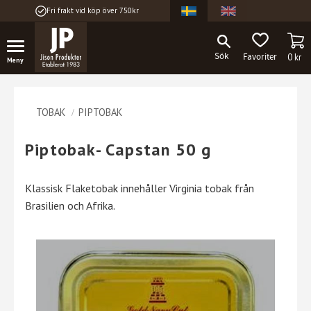
Fri frakt vid köp över 750kr
Meny
KU
FAVORITER
0
kr
TOBAK
PIPTOBAK
Piptobak- Capstan 50 g
Klassisk Flaketobak innehåller Virginia tobak från
Brasilien och Afrika.