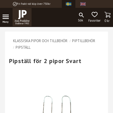
Fri frakt vid köp över 750kr
Meny
KU
FAVORITER
0
kr
KLASSISKA PIPOR OCH TILLBEHÖR
PIPTILLBEHÖR
PIPSTÄLL
Pipställ för 2 pipor Svart