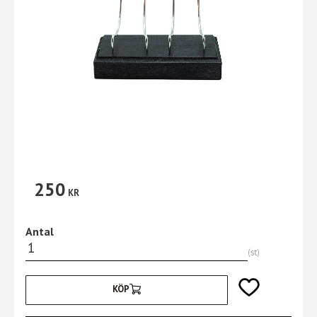
250
KR
Antal
st
Lägg till i favori
KÖP