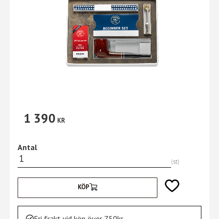
1 390
KR
Antal
st
Lägg till i favori
KÖP
Fri frakt vid köp över 750kr