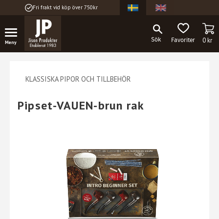
Fri frakt vid köp över 750kr
Meny
KU
FAVORITER
0
kr
KLASSISKA PIPOR OCH TILLBEHÖR
Pipset-VAUEN-brun rak