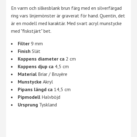
En
varm och
silkesblank
brun
färg
med
en
silverfärgad
ring
vars
linjemönster
är
graverat
för
hand
.
Quentin
,
det
är
en
modell
med
karaktär
.
Med
svart acryl munstycke
med "f
iskstjärt" bet.
Filter
9 mm
Finish
Slät
Koppens diameter ca
2 cm
Koppens djup ca
4,5 cm
Material
Briar / Bruyère
Munstycke
Akryl
Pipans längd ca
14,5 cm
Pipmodell
Halvböjd
Ursprung
Tyskland