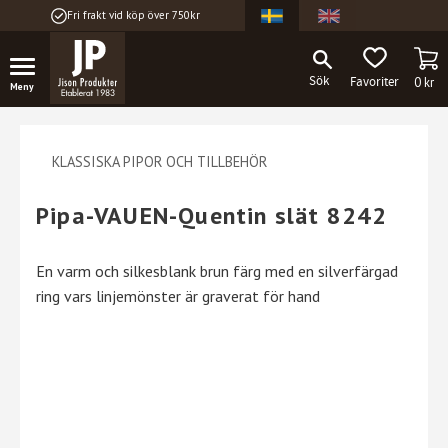
Fri frakt vid köp över 750kr
Meny
KU
FAVORITER
0
kr
KLASSISKA PIPOR OCH TILLBEHÖR
Pipa-VAUEN-Quentin slät 8242
En varm och silkesblank brun färg med en silverfärgad
ring vars linjemönster är graverat för hand