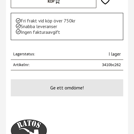
Lägg till i favori
KÖP
Fri frakt vid köp över 750kr
Snabba leveranser
Ingen fakturaavgift
Lagerstatus
I lager
Artikelnr
3410bc262
Ge ett omdöme!