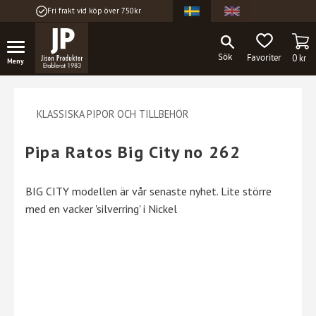
Fri frakt vid köp över 750kr
Meny
KU
FAVORITER
0
kr
KLASSISKA PIPOR OCH TILLBEHÖR
Pipa Ratos Big City no 262
BIG CITY modellen är vår senaste nyhet. Lite större
med en vacker 'silverring' i Nickel