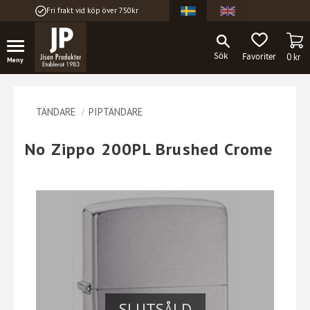
Fri frakt vid köp över 750kr
Meny
KU
FAVORITER
0
kr
TÄNDARE
PIPTÄNDARE
No Zippo 200PL Brushed Crome
SLUTSÅLD