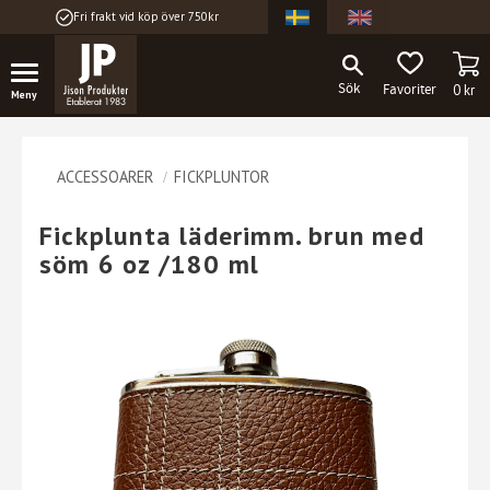
Fri frakt vid köp över 750kr
Meny
KU
FAVORITER
0
kr
ACCESSOARER
FICKPLUNTOR
Fickplunta läderimm. brun med
söm 6 oz /180 ml