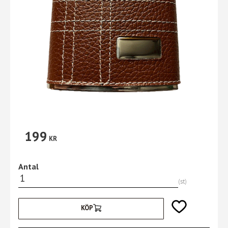
199
KR
Antal
st
Lägg till i favori
KÖP