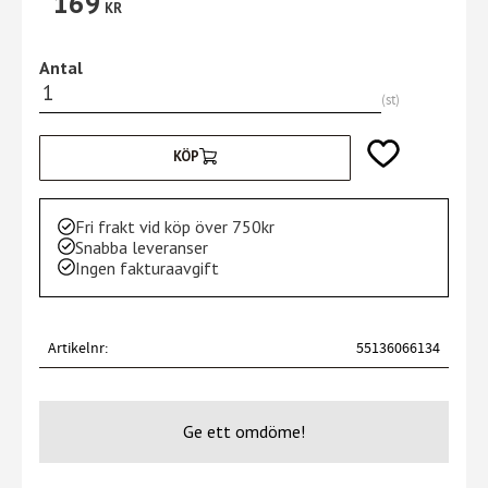
169
KR
Antal
st
Lägg till i favori
KÖP
Fri frakt vid köp över 750kr
Snabba leveranser
Ingen fakturaavgift
Artikelnr
55136066134
Ge ett omdöme!