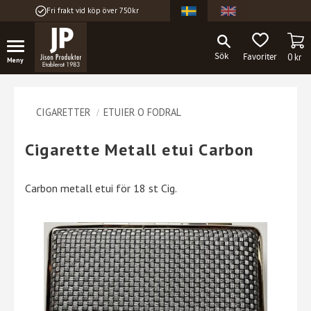
Fri frakt vid köp över 750kr
Meny
KU
FAVORITER
0
kr
CIGARETTER
ETUIER O FODRAL
Cigarette Metall etui Carbon
Carbon metall etui för 18 st Cig.