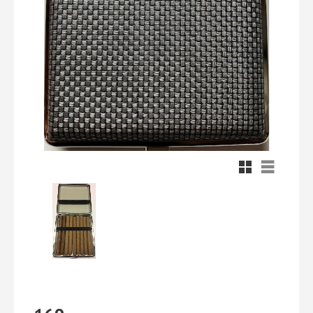
Rutnätsvy
Listvy