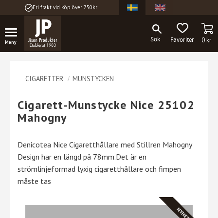
Fri frakt vid köp över 750kr
Meny
KU
FAVORITER
0
kr
CIGARETTER
MUNSTYCKEN
Cigarett-Munstycke Nice 25102
Mahogny
Denicotea Nice Cigaretthållare med Stillren Mahogny
Design har en längd på 78mm.Det är en
strömlinjeformad lyxig cigaretthållare och fimpen
måste tas
NYHET