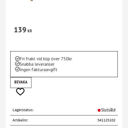
139
KR
Fri frakt vid köp över 750kr
Snabba leveranser
Ingen fakturaavgift
BEVAKA
Lägg till i favoriter
Lagerstatus
Slutsåld
Artikelnr
541125102