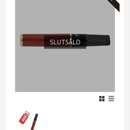
SLUTSÅLD
Rutnätsvy
Listvy