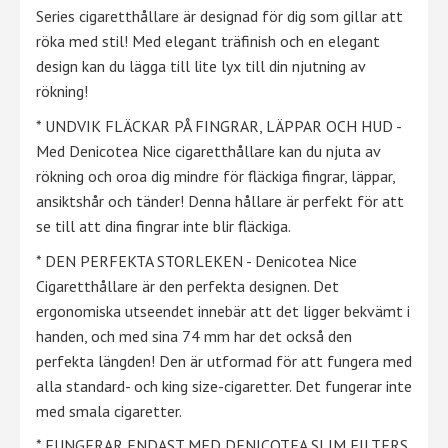
Series cigaretthållare är designad för dig som gillar att
röka med stil! Med elegant träfinish och en elegant
design kan du lägga till lite lyx till din njutning av
rökning!
* UNDVIK FLÄCKAR PÅ FINGRAR, LÄPPAR OCH HUD -
Med Denicotea Nice cigaretthållare kan du njuta av
rökning och oroa dig mindre för fläckiga fingrar, läppar,
ansiktshår och tänder! Denna hållare är perfekt för att
se till att dina fingrar inte blir fläckiga.
* DEN PERFEKTA STORLEKEN - Denicotea Nice
Cigaretthållare är den perfekta designen. Det
ergonomiska utseendet innebär att det ligger bekvämt i
handen, och med sina 74 mm har det också den
perfekta längden! Den är utformad för att fungera med
alla standard- och king size-cigaretter. Det fungerar inte
med smala cigaretter.
* FUNGERAR ENDAST MED DENICOTEA SLIM FILTERS