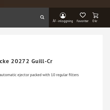
KUNDVAG
FAVORITER
ÅF - inloggning
0
kr
cke 20272 Guill-Cr
utomatic ejector packed with 10 regular filters