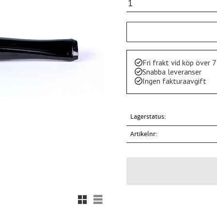
Fri frakt vid köp över 
Snabba leveranser
Ingen fakturaavgift
Lagerstatus
Artikelnr
Rutnätsvy
Listvy