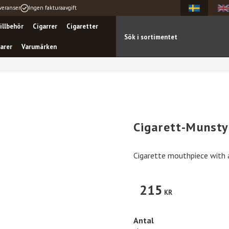
veranser
Ingen fakturaavgift
illbehör
Cigarrer
Cigaretter
arer
Varumärken
Cigarett-Munsty
Cigarette mouthpiece with a
215
KR
Antal