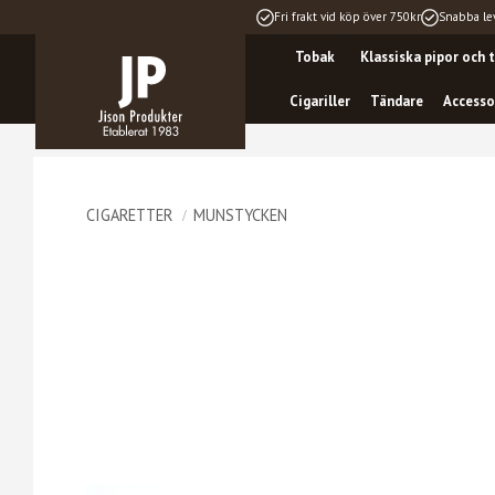
Fri frakt vid köp över 750kr
Snabba le
Tobak
Klassiska pipor och t
Cigariller
Tändare
Accesso
CIGARETTER
MUNSTYCKEN