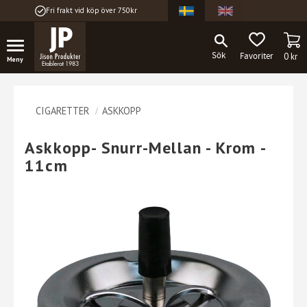
Fri frakt vid köp över 750kr
Meny
KU
FAVORITER
0
kr
CIGARETTER
ASKKOPP
Askkopp- Snurr-Mellan - Krom -
11cm