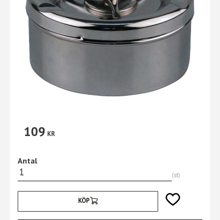
109
KR
Antal
st
Lägg till i favori
KÖP